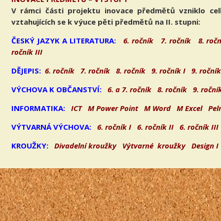
V rámci části projektu inovace předmětů vzniklo cel
vztahujících se k výuce pěti předmětů na II. stupni:
ČESKÝ JAZYK A LITERATURA:
6. ročník
7. ročník
8. ročn
ročník III
DĚJEPIS:
6. ročník
7. ročník
8. ročník
9. ročník I
9. ročník
VÝCHOVA K OBČANSTVÍ:
6. a 7. ročník
8. ročník
9. roční
INFORMATIKA:
ICT
M Power Point
M Word
M Excel
Pel
VÝTVARNÁ VÝCHOVA:
6. ročník I
6. ročník II
6. ročník III
KROUŽKY:
Divadelní kroužky
Výtvarné kroužky
Design I