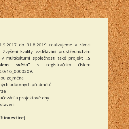
1.9.2017 do 31.8.2019 realizujeme v rámci
, Zvýšení kvality vzdělávání prostřednictvím
e v multikulturní společnosti také projekt
„S
olem světa“
s registračním číslem
/0.0/16_0000309.
jsou zejména:
aných odborných předmětů
rze
učování a projektové dny
dstavení
č investice).