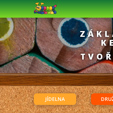
ZÁKL
K
TVOŘ
JÍDELNA
DRU