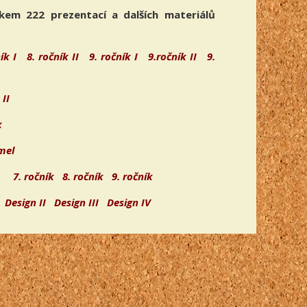
kem 222 prezentací a dalších materiálů
ík I
8. ročník II
9. ročník I
9.ročník II
9.
 II
k
mel
7. ročník
8. ročník
9. ročník
Design II
Design III
Design IV