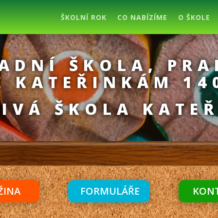
ŠKOLNÍ ROK
CO NABÍZÍME
O ŠKOLE
ADNÍ ŠKOLA, PRA
E KATEŘINKÁM 14
IVÁ ŠKOLA KATE
ŽINA
FORMULÁŘE
KON