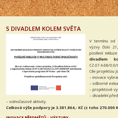
S DIVADLEM KOLEM SVĚTA
V termínu od 
výzvy číslo 21
posílení inkluz
divadlem k
CZ.07.4.68/0.0
Cíle projektou 
– inovace vybr
– odborné exku
– projektové vy
– divadelní pře
– volnočasové aktivity.
Celková výše podpory je 3.381.864,- Kč (z toho 270.000 K
INOVACE PŘEDMĚTŮ – VÝSTUPY