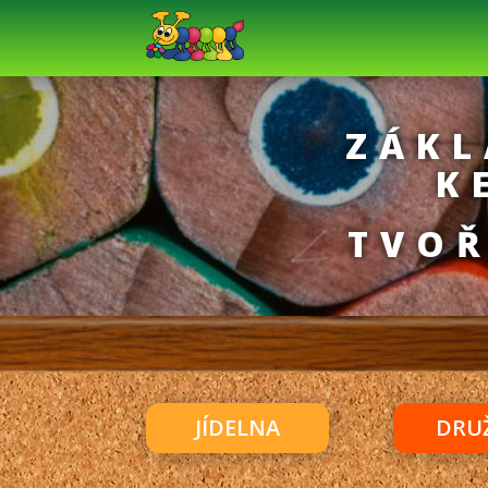
ZÁKL
K
TVOŘ
JÍDELNA
DRU