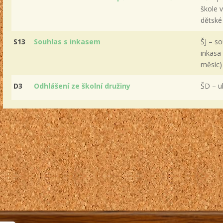
škole v
dětské 
S13
Souhlas s inkasem
ŠJ – s
inkasa 
měsíc)
D3
Odhlášení ze školní družiny
ŠD – u