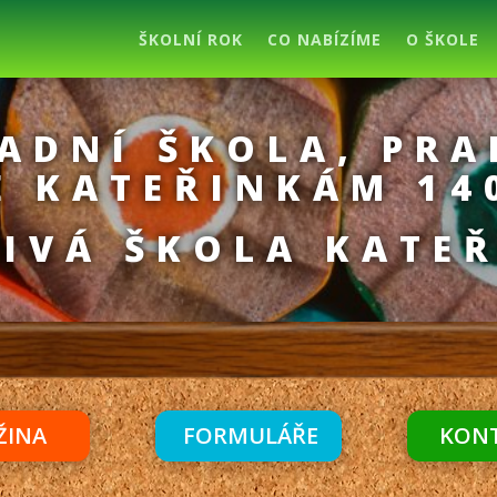
ŠKOLNÍ ROK
CO NABÍZÍME
O ŠKOLE
ADNÍ ŠKOLA, PRA
E KATEŘINKÁM 14
IVÁ ŠKOLA KATE
ŽINA
FORMULÁŘE
KON