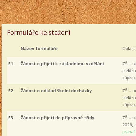
Formuláře ke stažení
Název formuláře
Oblast 
S1
Žádost o přijetí k základnímu vzdělání
ZŠ – ná
elektr
zápisu
S2
Žádost o odklad školní docházky
ZŠ – o
elektr
zápisu
S3
Žádost o přijetí do přípravné třídy
ZŠ – n
2026, 
praha1