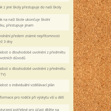
k z jiné školy přestupuje do naší školy
ák na naší škole ukončuje školní
ku, přestupuje jinam
volnění předem známé nepřítomnosti
ež 3 dny
ádost o dlouhodobé uvolnění z předmětu
avotních důvodů
ádost o dlouhodobé uvolnění z předmětu
 TV)
dost o individuální vzdělávací plán
formace pro rodiče při výskytu vší u dětí
otvrzení potřebné pro účast dítěte na