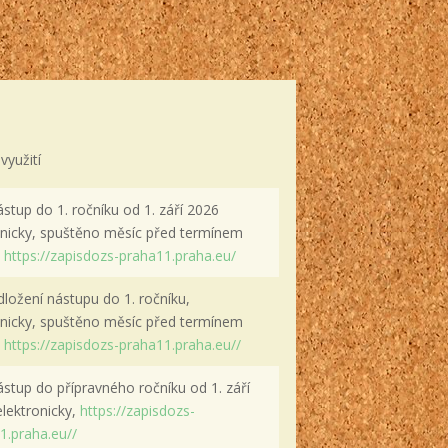
využití
stup do 1. ročníku od 1. září 2026
onicky, spuštěno měsíc před termínem
,
https://zapisdozs-praha11.praha.eu/
dložení nástupu do 1. ročníku,
onicky, spuštěno měsíc před termínem
,
https://zapisdozs-praha11.praha.eu//
ástup do přípravného ročníku od 1. září
elektronicky,
https://zapisdozs-
1.praha.eu//