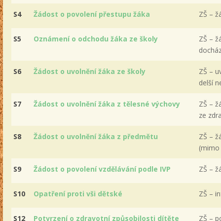
S4
Žádost o povolení přestupu žáka
ZŠ – žá
S5
Oznámení o odchodu žáka ze školy
ZŠ – ž
docház
S6
Žádost o uvolnění žáka ze školy
ZŠ – u
delší n
S7
Žádost o uvolnění žáka z tělesné výchovy
ZŠ – ž
ze zdr
S8
Žádost o uvolnění žáka z předmětu
ZŠ – ž
(mimo
S9
Žádost o povolení vzdělávání podle IVP
ZŠ – žá
S10
Opatření proti vši dětské
ZŠ – in
S12
Potvrzení o zdravotní způsobilosti dítěte
ZŠ – p