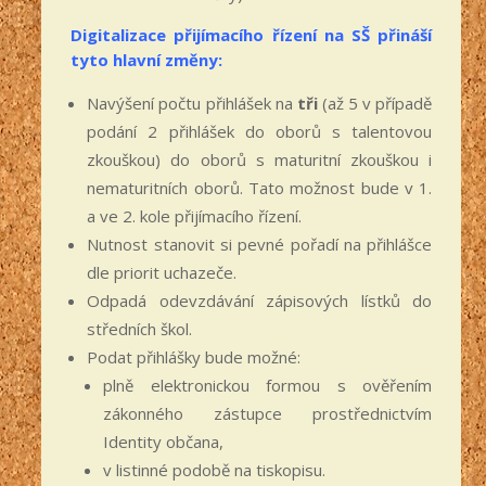
Digitalizace přijímacího řízení na SŠ přináší
tyto hlavní změny:
Navýšení počtu přihlášek na
tři
(až 5 v případě
podání 2 přihlášek do oborů s talentovou
zkouškou) do oborů s maturitní zkouškou i
nematuritních oborů. Tato možnost bude v 1.
a ve 2. kole přijímacího řízení.
Nutnost stanovit si pevné pořadí na přihlášce
dle priorit uchazeče.
Odpadá odevzdávání zápisových lístků do
středních škol.
Podat přihlášky bude možné:
plně elektronickou formou s ověřením
zákonného zástupce prostřednictvím
Identity občana,
v listinné podobě na tiskopisu.