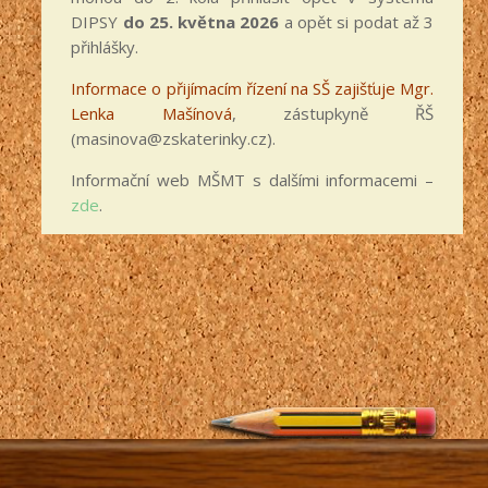
DIPSY
do 25. května 2026
a opět si podat až 3
přihlášky.
Informace o přijímacím řízení na SŠ zajišťuje Mgr.
Lenka Mašínová
, zástupkyně ŘŠ
(masinova@zskaterinky.cz).
Informační web MŠMT s dalšími informacemi –
zde
.