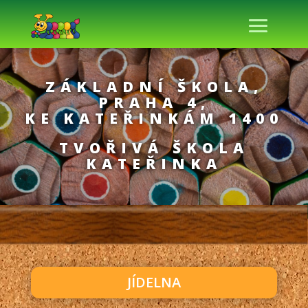
ZÁKLADNÍ ŠKOLA,
PRAHA 4,
KE KATEŘINKÁM 1400
TVOŘIVÁ ŠKOLA
KATEŘINKA
JÍDELNA