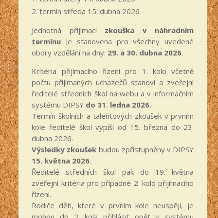
termín středa 15. dubna 2026
Jednotná přijímací
zkouška v náhradním
termínu
je stanovena pro všechny uvedené
obory vzdělání na dny:
29. a 30. dubna 2026
.
Kritéria přijímacího řízení pro 1. kolo včetně
počtu přijímaných uchazečů stanoví a zveřejní
ředitelé středních škol na webu a v informačním
systému DIPSY
do 31. ledna 2026.
Termín školních a talentových zkoušek v prvním
kole ředitelé škol vypíší od 15. března do 23.
dubna 2026.
Výsledky zkoušek
budou zpřístupněny v DIPSY
15. května 2026
.
Ředitelé středních škol pak do 19. května
zveřejní kritéria pro případné 2. kolo přijímacího
řízení.
Rodiče dětí, které v prvním kole neuspějí, je
mohou do 2. kola přihlásit opět v systému