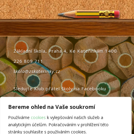
Základní škola, Praha 4, Ke Kateřinkám 1400
226 809 711
skola@zskaterinky.cz
Sledujte Klub přátel školy na Facebooku
domovská stránka
Bereme ohled na Vaše soukromí
login
Používáme
cookies
k vylepšování našich služeb a
analytickým účelům. Pokračováním v prohlížení této
web vytvořil
ARIT s.r.o.
stránky souhlasíte s používáním cookies.