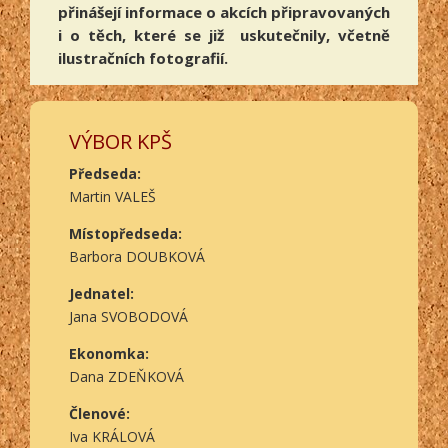
přinášejí informace o akcích připravovaných
i o těch, které se již uskutečnily, včetně
ilustračních fotografií.
VÝBOR KPŠ
Předseda:
Martin VALEŠ
Místopředseda:
Barbora DOUBKOVÁ
Jednatel:
Jana SVOBODOVÁ
Ekonomka:
Dana ZDEŇKOVÁ
Členové:
Iva KRÁLOVÁ