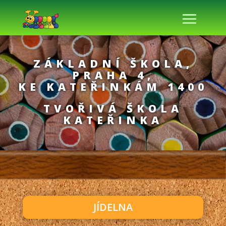
ZÁKLADNÍ ŠKOLA,
PRAHA 4,
KE KATEŘINKÁM 1400
TVOŘIVÁ ŠKOLA
KATEŘINKA
JÍDELNA