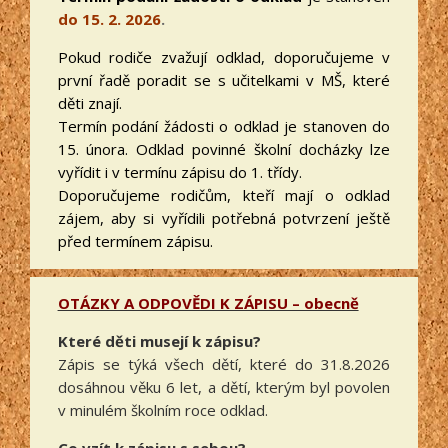
do 15. 2. 2026
.
Pokud rodiče zvažují odklad, doporučujeme v
první řadě poradit se s učitelkami v MŠ, které
děti znají.
Termín podání žádosti o odklad je stanoven do
15. února. Odklad povinné školní docházky lze
vyřídit i v termínu zápisu do 1. třídy.
Doporučujeme rodičům, kteří mají o odklad
zájem, aby si vyřídili potřebná potvrzení ještě
před termínem zápisu.
OTÁZKY A ODPOVĚDI K ZÁPISU – obecně
Které děti musejí k zápisu?
Zápis se týká všech dětí, které do 31.8.2026
dosáhnou věku 6 let, a dětí, kterým byl povolen
v minulém školním roce odklad.