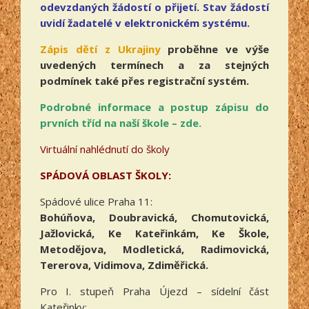
odevzdaných žádostí o přijetí. Stav žádostí
uvidí žadatelé v elektronickém systému.
Zápis dětí z Ukrajiny
proběhne ve výše
uvedených termínech a za stejných
podmínek také přes registrační systém
.
Podrobné informace a postup zápisu do
prvních tříd na naší škole – zde.
Virtuální nahlédnutí do školy
SPÁDOVÁ OBLAST ŠKOLY:
Spádové ulice Praha 11:
Bohúňova, Doubravická, Chomutovická,
Jažlovická, Ke Kateřinkám, Ke Škole,
Metodějova, Modletická, Radimovická,
Tererova, Vidimova, Zdiměřická.
Pro I. stupeň Praha Újezd – sídelní část
Kateřinky: