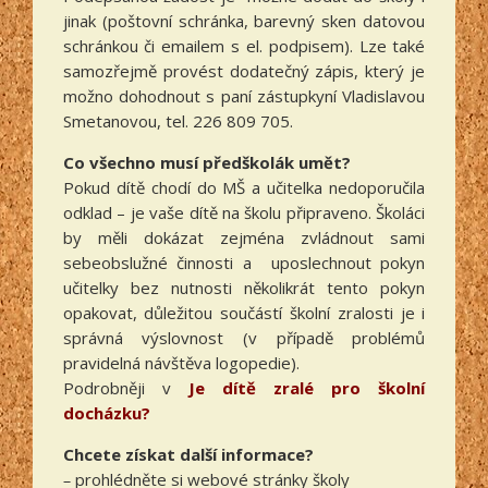
jinak (poštovní schránka, barevný sken datovou
schránkou či emailem s el. podpisem). Lze také
samozřejmě provést dodatečný zápis, který je
možno dohodnout s paní zástupkyní Vladislavou
Smetanovou, tel. 226 809 705.
Co všechno musí předškolák umět?
Pokud dítě chodí do MŠ a učitelka nedoporučila
odklad – je vaše dítě na školu připraveno. Školáci
by měli dokázat zejména zvládnout sami
sebeobslužné činnosti a uposlechnout pokyn
učitelky bez nutnosti několikrát tento pokyn
opakovat, důležitou součástí školní zralosti je i
správná výslovnost (v případě problémů
pravidelná návštěva logopedie).
Podrobněji v
Je dítě zralé pro školní
docházku?
Chcete získat další informace?
–
prohlédněte si webové stránky školy