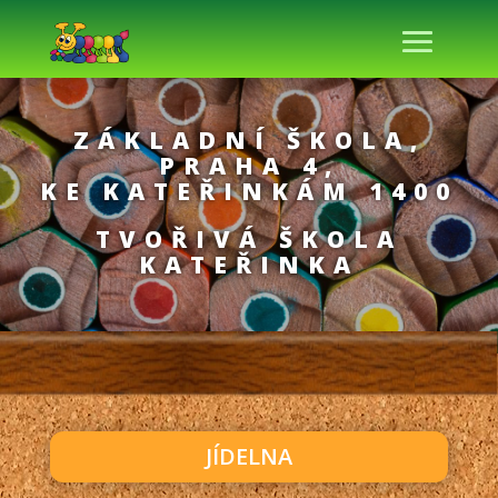
ZÁKLADNÍ ŠKOLA,
PRAHA 4,
KE KATEŘINKÁM 1400
TVOŘIVÁ ŠKOLA
KATEŘINKA
JÍDELNA