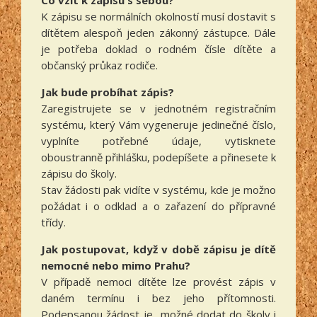
Co vzít k zápisu s sebou?
K zápisu se normálních okolností musí dostavit s
dítětem alespoň jeden zákonný zástupce. Dále
je potřeba doklad o rodném čísle dítěte a
občanský průkaz rodiče.
Jak bude probíhat zápis?
Zaregistrujete se v jednotném registračním
systému, který Vám vygeneruje jedinečné číslo,
vyplníte potřebné údaje, vytisknete
oboustranně přihlášku, podepíšete a přinesete k
zápisu do školy.
Stav žádosti pak vidíte v systému, kde je možno
požádat i o odklad a o zařazení do přípravné
třídy.
Jak postupovat, když v době zápisu je dítě
nemocné nebo mimo Prahu?
V případě nemoci dítěte lze provést zápis v
daném termínu i bez jeho přítomnosti.
Podepsanou žádost je možné dodat do školy i