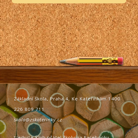
Základní škola, Praha 4, Ke Kateřinkám 1400
226 809 711
skola@zskaterinky.cz
Sledujte Klub přátel školy na Facebooku