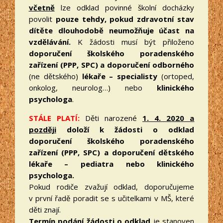
včetně
lze odklad povinné školní docházky
povolit
pouze tehdy, pokud zdravotní stav
dítěte dlouhodobě neumožňuje účast na
vzdělávání.
K žádosti musí být přiloženo
doporučení školského poradenského
zařízení (PPP, SPC) a doporučení odborného
(ne dětského)
lékaře – specialisty
(ortoped,
onkolog, neurolog…) nebo
klinického
psychologa
.
STÁLE PLATÍ:
Děti narozené
1. 4. 2020 a
později
doloží k žádosti o odklad
doporučení školského poradenského
zařízení (PPP, SPC) a doporučení dětského
lékaře – pediatra nebo klinického
psychologa.
Pokud rodiče zvažují odklad, doporučujeme
v první řadě poradit se s učitelkami v MŠ, které
děti znají.
Termín podání žádosti o odklad
je stanoven