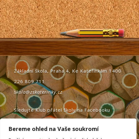
Základní škola, Praha 4, Ke Kateřinkám 1400
226 809 711
skola@zskaterinky.cz
Sledujte Klub přátel školy na Facebooku
domovská stránka
Bereme ohled na Vaše soukromí
login