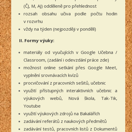
(ČJ, M, AJ) odděleně pro přehlednost
rozsah obsahu učiva podle počtu hodin
v rozvrhu
vždy na týden (nejpozději v pondělí)
II. Formy výuky:
materiály od vyučujících v Google Učebna /
Classroom, (zadání i odevzdání práce zde)
možnost online setkání přes Google Meet,
vyplnění srovnávacích kvízů
procvičování z pracovních sešitů, učebnic
využití přístupných interaktivních učebnic a
výukových webů, Nová škola, Tak-Tik,
Youtube
využití výukových zdrojů na Bakalářích
zadávání referátů z naukových předmětů
zadávání testů, pracovních listů z Dokumentů