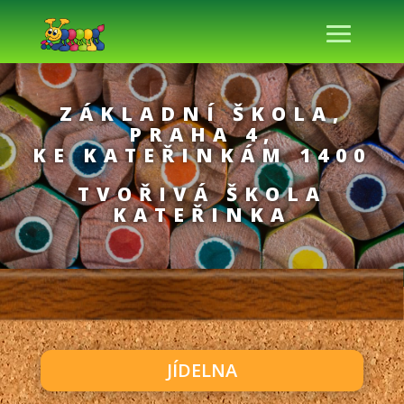
ZÁKLADNÍ ŠKOLA,
PRAHA 4,
KE KATEŘINKÁM 1400
TVOŘIVÁ ŠKOLA
KATEŘINKA
JÍDELNA