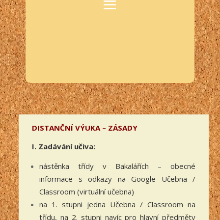
DISTANČNÍ VÝUKA – ZÁSADY
I. Zadávání učiva:
nástěnka třídy v Bakalářích – obecné
informace s odkazy na Google Učebna /
Classroom (virtuální učebna)
na 1. stupni jedna Učebna / Classroom na
třídu, na 2. stupni navíc pro hlavní předměty