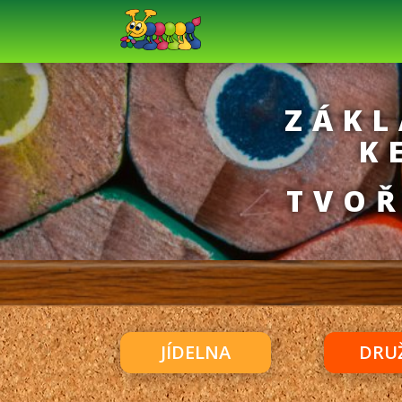
ZÁKL
K
TVOŘ
JÍDELNA
DRU