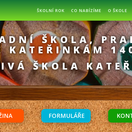
ŠKOLNÍ ROK
CO NABÍZÍME
O ŠKOLE
ADNÍ ŠKOLA, PRA
E KATEŘINKÁM 14
IVÁ ŠKOLA KATE
ŽINA
FORMULÁŘE
KON